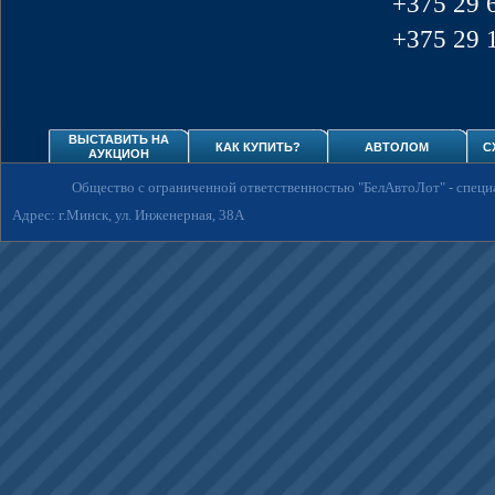
+375 29 
+375 29 
ВЫСТАВИТЬ НА
КАК КУПИТЬ?
АВТОЛОМ
С
АУКЦИОН
Общество с ограниченной ответственностью "БелАвтоЛот"
- спец
Адрес: г.Минск, ул. Инженерная, 38А